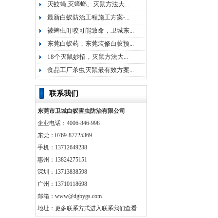
灭蚊蝇,灭蟑螂、灭鼠方法大...
最新白蚁防治工程施工方案-...
被蜱虫叮咬可能致命，卫城东...
东莞白蚁药，东莞装修白蚁预...
18个灭鼠妙招，灭鼠方法大...
食品工厂杀虫灭鼠最有效方案...
联系我们
东莞市卫城白蚁害虫防治有限公司
企业电话：4006-846-998
东莞：0769-87725369
手机：13712649238
惠州：13824275151
深圳：13713838598
广州：13710118698
邮箱：www@dgbygs.com
地址：更多联系方式进入联系我们查看