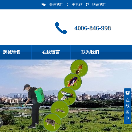
关注我们
手机站
联系我们
4006-846-998
药械销售
在线留言
联系我们
在
线
客
服