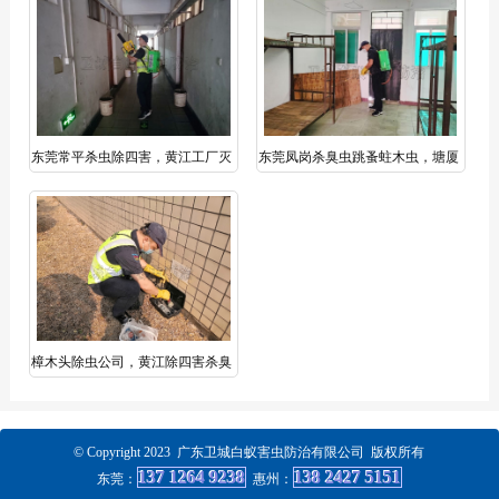
东莞常平杀虫除四害，黄江工厂灭
东莞凤岗杀臭虫跳蚤蛀木虫，塘厦
蚊灭蟑螂，樟木头臭虫跳蚤防治
杀老鼠蟑螂蚊子
樟木头除虫公司，黄江除四害杀臭
虫，塘厦灭老鼠
© Copyright 2023 广东卫城白蚁害虫防治有限公司 版权所有
137 1264 9238
138 2427 5151
东莞：
惠州
：