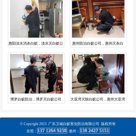
100%清除蚁害】
惠阳淡水消杀白蚁，淡水灭白蚁公
惠州防治白蚁公司，惠州灭杀白
司推荐卫城资质企业
蚁，惠州除白蚁公司
博罗白蚁防治，博罗灭白蚁公司
大亚湾灭除白蚁公司，惠州大亚湾
【7*24小时无休服务】
白蚁防治经验老到
© Copyright 2023 广东卫城白蚁害虫防治有限公司 版权所有
137 1264 9238
138 2427 5151
东莞：
惠州
：