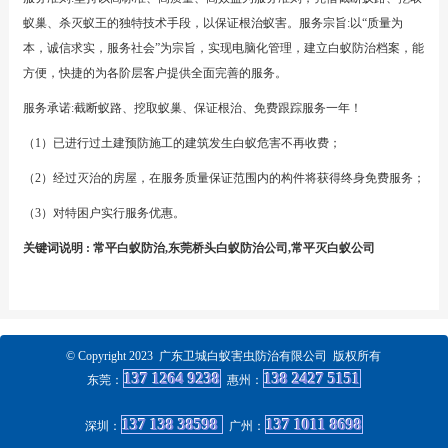
蚁巢、杀灭蚁王的独特技术手段，以保证根治蚁害。服务宗旨:以“质量为
本，诚信求实，服务社会”为宗旨，实现电脑化管理，建立白蚁防治档案，能
方便，快捷的为各阶层客户提供全面完善的服务。
服务承诺:截断蚁路、挖取蚁巢、保证根治、免费跟踪服务一年！
（1）已进行过土建预防施工的建筑发生白蚁危害不再收费；
（2）经过灭治的房屋，在服务质量保证范围内的构件将获得终身免费服务；
（3）对特困户实行服务优惠。
关键词说明 : 常平白蚁防治,东莞桥头白蚁防治公司,常平灭白蚁公司
© Copyright 2023 广东卫城白蚁害虫防治有限公司 版权所有
137 1264 9238
138 2427 5151
东莞：
惠州
：
137 138 38598
137 1011 8698
深圳：
广州
：