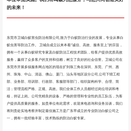
的未来！
东莞市卫城白蚁害虫防治有限公司,致力于白蚁防治行业的发展，专业从事白
蚁虫害等防治工作。 卫城自成立以来本着“诚信、高效、服务至上”的宗旨，
拥有一个从事白蚁研究专家及白蚁防治工程技术团队，给客户提供优质高效
服务，赢得了众多客户的支持和信赖，树立了良好的社会信誉。卫城公司在
东莞市开展多镇服务网点地区的现在扩到珠三角在深圳、东莞、广州、惠
州、珠海、中山、清远、佛山、厦门、汕头等地区设分公司,公司下辖工程
部、业务部、培训部、行政部、客服部等部门，组织架构科学、合理、简
洁；管理流程严格、正规、高效。我们全体工作人员都经过岗位培训和考
核，持证上岗。公司凭精良的设备、严格的管理和专业性的员工队伍，为客
户提供高质量的服务。如贵单位有此需求，欢迎来电咨询和业务洽谈，我们
将到贵处实地考察并制定最佳施工方是广东早成立的专业防治白蚁公司之
一，拥有一批经验丰富，技术熟练的防治白蚁专家。